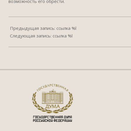
возможность его обрести.
2024-
05-
Предыдущая запись: ссылка %l
29
Следующая запись: ссылка %l