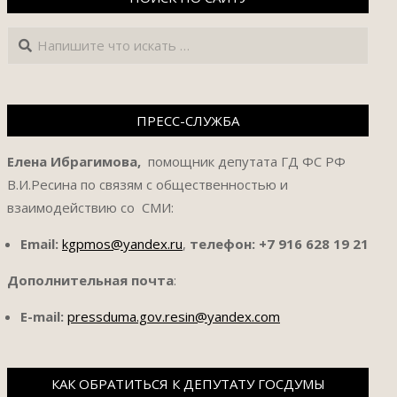
Поиск
ПРЕСС-СЛУЖБА
Елена Ибрагимова,
помощник депутата ГД ФС РФ
В.И.Ресина по связям с общественностью и
взаимодействию со СМИ:
Email:
kgpmos@yandex.ru
,
телефон:
+7 916 628 19 21
Дополнительная почта
:
E-mail:
pressduma.gov.resin@yandex.com
КАК ОБРАТИТЬСЯ К ДЕПУТАТУ ГОСДУМЫ