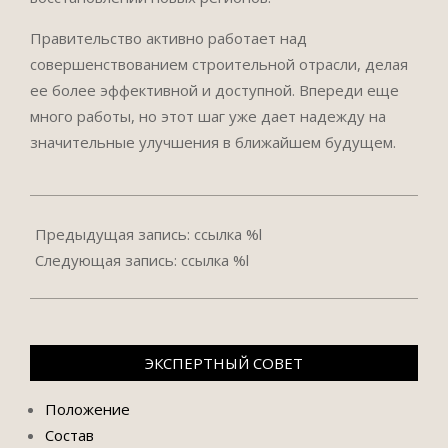
Правительство активно работает над
совершенствованием строительной отрасли, делая
ее более эффективной и доступной. Впереди еще
много работы, но этот шаг уже дает надежду на
значительные улучшения в ближайшем будущем.
2024-
06-
Предыдущая запись: ссылка %l
13
Следующая запись: ссылка %l
ЭКСПЕРТНЫЙ СОВЕТ
Положение
Состав