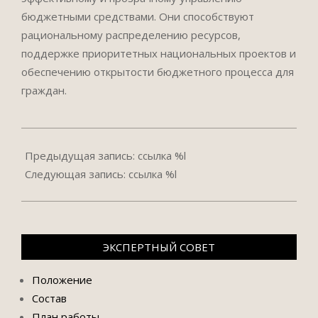
бюджетными средствами. Они способствуют
рациональному распределению ресурсов,
поддержке приоритетных национальных проектов и
обеспечению открытости бюджетного процесса для
граждан.
2024-
07-
Предыдущая запись: ссылка %l
09
Следующая запись: ссылка %l
ЭКСПЕРТНЫЙ СОВЕТ
Положение
Состав
План работы