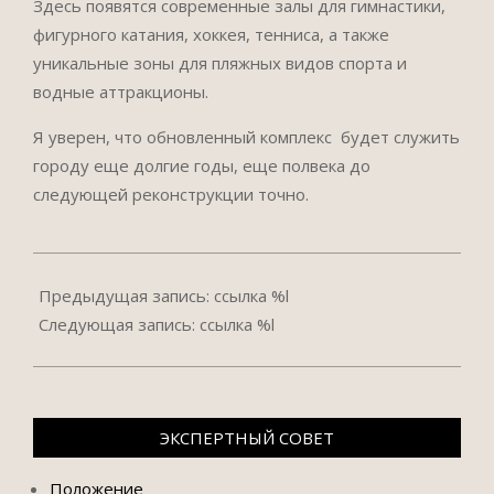
Здесь появятся современные залы для гимнастики,
фигурного катания, хоккея, тенниса, а также
уникальные зоны для пляжных видов спорта и
водные аттракционы.
Я уверен, что обновленный комплекс будет служить
городу еще долгие годы, еще полвека до
следующей реконструкции точно.
2024-
09-
Предыдущая запись: ссылка %l
23
Следующая запись: ссылка %l
ЭКСПЕРТНЫЙ СОВЕТ
Положение