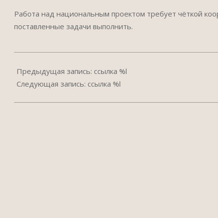
Работа над национальным проектом требует чёткой коор
поставленные задачи выполнить.
2024-
09-
Предыдущая запись: ссылка %l
25
Следующая запись: ссылка %l