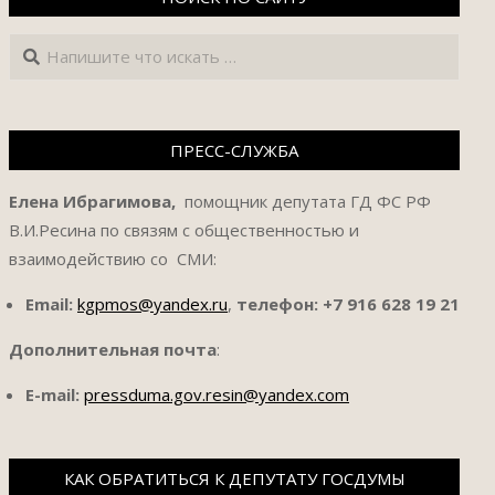
Поиск
ПРЕСС-СЛУЖБА
Елена Ибрагимова,
помощник депутата ГД ФС РФ
В.И.Ресина по связям с общественностью и
взаимодействию со СМИ:
Email:
kgpmos@yandex.ru
,
телефон:
+7 916 628 19 21
Дополнительная почта
:
E-mail:
pressduma.gov.resin@yandex.com
КАК ОБРАТИТЬСЯ К ДЕПУТАТУ ГОСДУМЫ