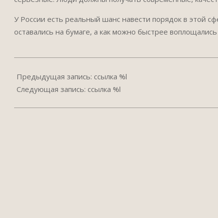
У России есть реальный шанс навести порядок в этой сфе
оставались на бумаге, а как можно быстрее воплощались
2025-
04-
Предыдущая запись: ссылка %l
23
Следующая запись: ссылка %l