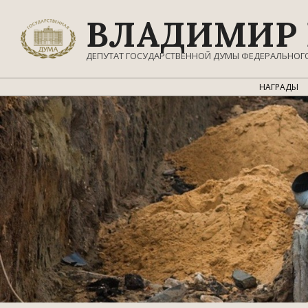
Перейти
ВЛАДИМИР 
к
содержимому
ДЕПУТАТ ГОСУДАРСТВЕННОЙ ДУМЫ ФЕДЕРАЛЬНОГ
НАГРАДЫ