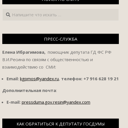
Поиск
ПРЕСС-СЛУЖБА
Елена Ибрагимова,
помощник депутата ГД ФС РФ
В.И.Ресина по связям с общественностью и
взаимодействию со СМИ:
Email:
kgpmos@yandex.ru
,
телефон:
+7 916 628 19 21
Дополнительная почта
:
E-mail:
pressduma.gov.resin@yandex.com
КАК ОБРАТИТЬСЯ К ДЕПУТАТУ ГОСДУМЫ