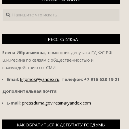
Поиск
ПРЕСС-СЛУЖБА
Елена Ибрагимова,
помощник депутата ГД ФС РФ
В.И.Ресина по связям с общественностью и
взаимодействию со СМИ:
Email:
kgpmos@yandex.ru
,
телефон:
+7 916 628 19 21
Дополнительная почта
:
E-mail:
pressduma.gov.resin@yandex.com
КАК ОБРАТИТЬСЯ К ДЕПУТАТУ ГОСДУМЫ