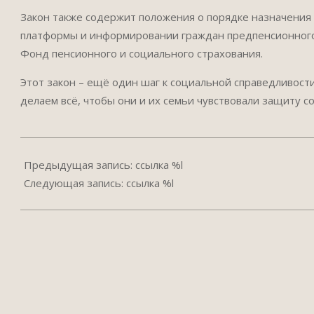
Закон также содержит положения о порядке назначения 
платформы и информировании граждан предпенсионного в
Фонд пенсионного и социального страхования.
Этот закон – ещё один шаг к социальной справедливости
делаем всё, чтобы они и их семьи чувствовали защиту со
2025-
07-
Предыдущая запись: ссылка %l
24
Следующая запись: ссылка %l