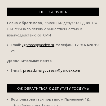
ПРЕСС-СЛУЖБА
Елена Ибрагимова,
помощник депутата ГД ФС РФ
В.И.Ресина по связям с общественностью и
взаимодействию со СМИ:
Email:
kgpmos@yandex.ru
,
телефон:
+7 916 628 19
21
Дополнительная почта
:
E-mail:
pressduma.gov.resin@yandex.com
КАК ОБРАТИТЬСЯ К ДЕПУТАТУ ГОСДУМЫ
Воспользоваться порталом Приемной ГД:
https://priemnaya.duma.gov.ru