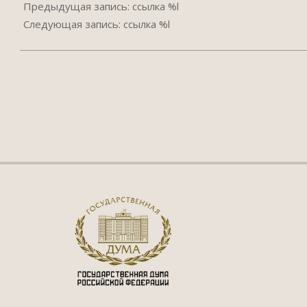
05-
Предыдущая запись: ссылка %l
24
Следующая запись: ссылка %l