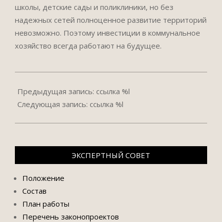
школы, детские сады и поликлиники, но без
надежных сетей полноценное развитие территорий
невозможно. Поэтому инвестиции в коммунальное
хозяйство всегда работают на будущее.
2026-
06-
Предыдущая запись: ссылка %l
25
Следующая запись: ссылка %l
ЭКСПЕРТНЫЙ СОВЕТ
Положение
Состав
План работы
Перечень законопроектов