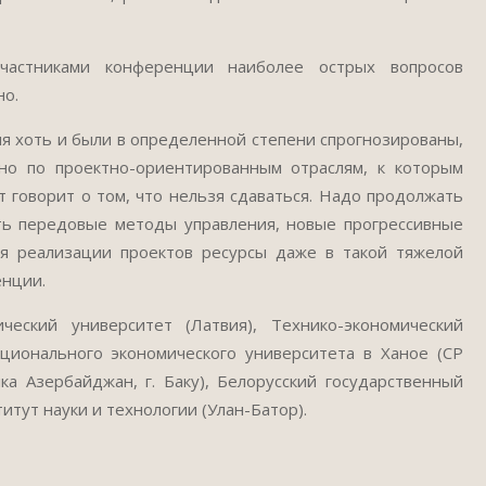
частниками конференции наиболее острых вопросов
но.
я хоть и были в определенной степени спрогнозированы,
но по проектно-ориентированным отраслям, к которым
т говорит о том, что нельзя сдаваться. Надо продолжать
ять передовые методы управления, новые прогрессивные
я реализации проектов ресурсы даже в такой тяжелой
енции.
еский университет (Латвия), Технико-экономический
ационального экономического университета в Ханое (СР
а Азербайджан, г. Баку), Белорусский государственный
титут науки и технологии (Улан-Батор).