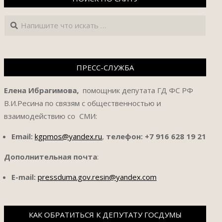
Поиск
ПРЕСС-СЛУЖБА
Елена Ибрагимова,
помощник депутата ГД ФС РФ
В.И.Ресина по связям с общественностью и
взаимодействию со СМИ:
Email:
kgpmos@yandex.ru
,
телефон:
+7 916 628 19 21
Дополнительная почта
:
E-mail:
pressduma.gov.resin@yandex.com
КАК ОБРАТИТЬСЯ К ДЕПУТАТУ ГОСДУМЫ