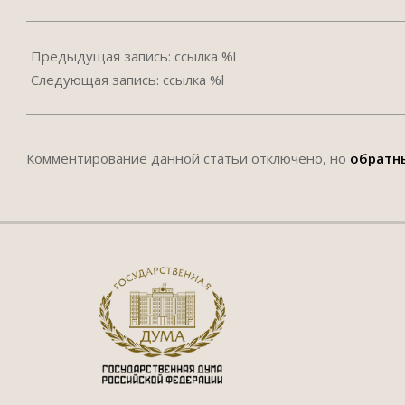
2016-
04-
Предыдущая запись: ссылка %l
13
Следующая запись: ссылка %l
Комментирование данной статьи отключено, но
обратн