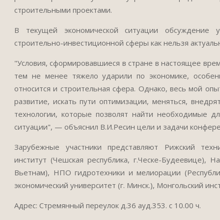
строительными проектами.
В текущей экономической ситуации обсуждение у
строительно-инвестиционной сферы как нельзя актуаль
"Условия, сформировавшиеся в стране в настоящее врем
тем не менее тяжело ударили по экономике, особен
относится и строительная сфера. Однако, весь мой опы
развитие, искать пути оптимизации, меняться, внедр
технологии, которые позволят найти необходимые дл
ситуации", — объяснил В.И.Ресин цели и задачи конфер
Зарубежные участники представляют Рижский технич
институт (Чешская республика, г.Ческе-Будеевице), Н
Вьетнам), НПО гидротехники и мелиорации (Республик
экономический университет (г. Минск.), Монгольский инс
Адрес: Стремянный переулок д.36 ауд.353. с 10.00 ч.