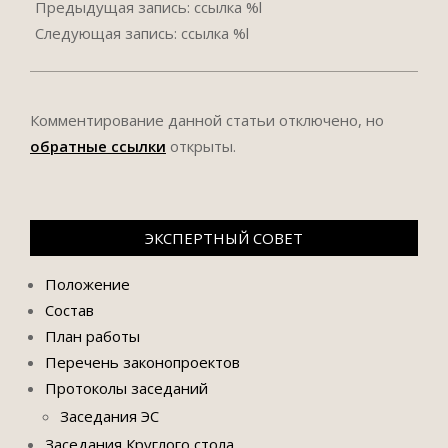
07-
Предыдущая запись: ссылка %l
10
Следующая запись: ссылка %l
Комментирование данной статьи отключено, но
обратные ссылки
открыты.
ЭКСПЕРТНЫЙ СОВЕТ
Положение
Состав
План работы
Перечень законопроектов
Протоколы заседаний
Заседания ЭС
Заседания Круглого стола