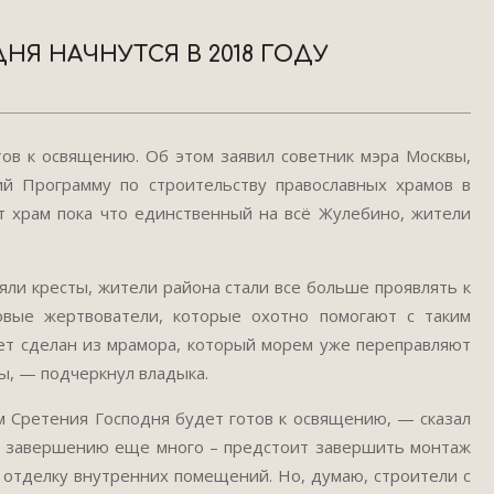
НЯ НАЧНУТСЯ В 2018 ГОДУ
тов к освящению. Об этом заявил советник мэра Москвы,
 Программу по строительству православных храмов в
от храм пока что единственный на всё Жулебино, жители
ияли кресты, жители района стали все больше проявлять к
овые жертвователи, которые охотно помогают с таким
дет сделан из мрамора, который морем уже переправляют
ы, — подчеркнул владыка.
м Сретения Господня будет готов к освящению, — сказал
о завершению еще много – предстоит завершить монтаж
 отделку внутренних помещений. Но, думаю, строители с