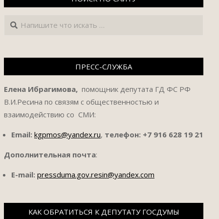
Поиск
ПРЕСС-СЛУЖБА
Елена Ибрагимова,
помощник депутата ГД ФС РФ
В.И.Ресина по связям с общественностью и
взаимодействию со СМИ:
Email:
kgpmos@yandex.ru
,
телефон:
+7 916 628 19 21
Дополнительная почта
:
E-mail:
pressduma.gov.resin@yandex.com
КАК ОБРАТИТЬСЯ К ДЕПУТАТУ ГОСДУМЫ