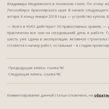
Владимира Медиевского в псковском стиле. По этому ж
Лесосибирск Красноярского края. В начале следующего
алтаря. К концу января 2018 года — устройство купола,
— Всего в ЮАО действуют 30 православных храмов, — р
практически все они на сегодняшний день в работе. 
шесть уже сданы в эксплуатации. Активное строительс
готовятся к началу работ, остальные – в стадии проекти
2017-
12-
Предыдущая запись: ссылка %l
11
Следующая запись: ссылка %l
Комментирование данной статьи отключено, но
обратн