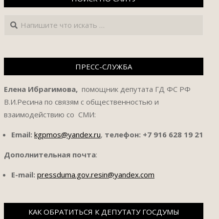
Поиск
ПРЕСС-СЛУЖБА
Елена Ибрагимова,
помощник депутата ГД ФС РФ
В.И.Ресина по связям с общественностью и
взаимодействию со СМИ:
Email:
kgpmos@yandex.ru
,
телефон:
+7 916 628 19 21
Дополнительная почта
:
E-mail:
pressduma.gov.resin@yandex.com
КАК ОБРАТИТЬСЯ К ДЕПУТАТУ ГОСДУМЫ