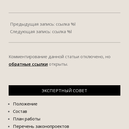
2018-
05-
Предыдущая запись: ссылка %l
07
Следующая запись: ссылка %l
Комментирование данной статьи отключено, но
обратные ссылки
открыты.
ЭКСПЕРТНЫЙ СОВЕТ
Положение
Состав
План работы
Перечень законопроектов