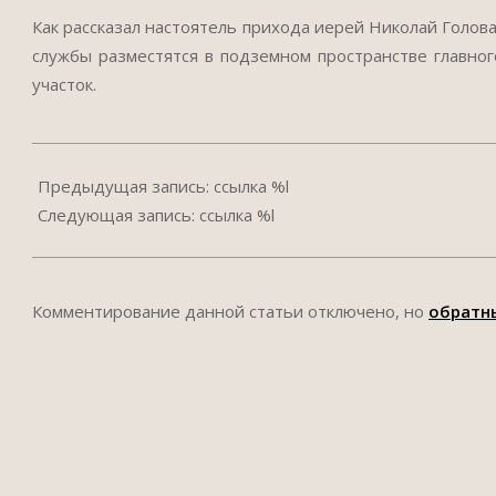
Как рассказал настоятель прихода иерей Николай Голов
службы разместятся в подземном пространстве главно
участок.
2018-
07-
Предыдущая запись: ссылка %l
09
Следующая запись: ссылка %l
Комментирование данной статьи отключено, но
обратн