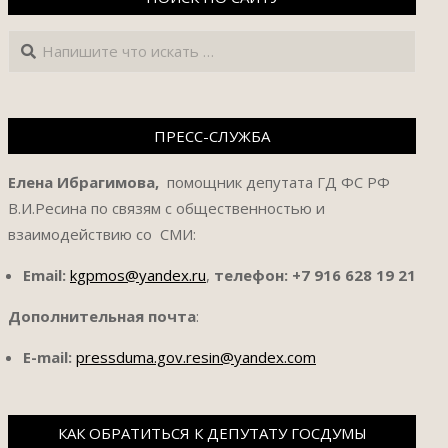
Поиск
ПРЕСС-СЛУЖБА
Елена Ибрагимова,
помощник депутата ГД ФС РФ
В.И.Ресина по связям с общественностью и
взаимодействию со СМИ:
Email:
kgpmos@yandex.ru
,
телефон:
+7 916 628 19 21
Дополнительная почта
:
E-mail:
pressduma.gov.resin@yandex.com
КАК ОБРАТИТЬСЯ К ДЕПУТАТУ ГОСДУМЫ