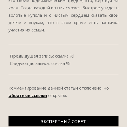
кто своим подвижническим трудом, кто, жертвуя на
храм. Тогда каждый из них сможет быстрее увидеть
золотые купола и с чистым сердцем сказать свои
детям и внукам, что в этом храме есть частичка
участия их семьи.
2018-
07-
Предыдущая запись: ссылка %l
24
Следующая запись: ссылка %l
Комментирование данной статьи отключено, но
обратные ссылки
открыты.
ЭКСПЕРТНЫЙ СОВЕТ