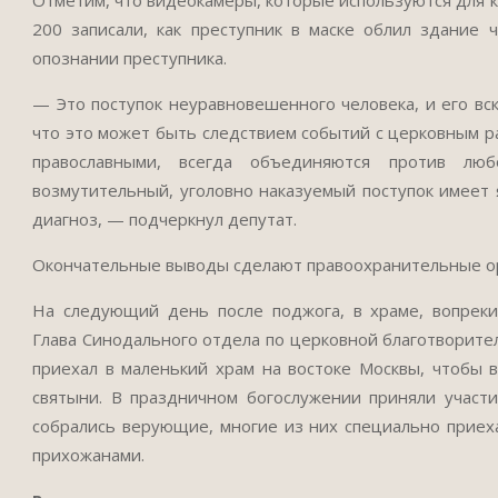
Отметим, что видеокамеры, которые используются для к
200 записали, как преступник в маске облил здание 
опознании преступника.
— Это поступок неуравновешенного человека, и его вс
что это может быть следствием событий с церковным ра
православными, всегда объединяются против люб
возмутительный, уголовно наказуемый поступок имеет
диагноз, — подчеркнул депутат.
Окончательные выводы сделают правоохранительные о
На следующий день после поджога, в храме, вопреки
Глава Синодального отдела по церковной благотворите
приехал в маленький храм на востоке Москвы, чтобы в
святыни. В праздничном богослужении приняли участи
собрались верующие, многие из них специально приеха
прихожанами.