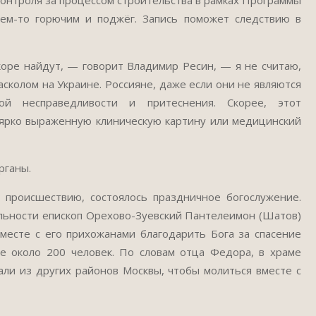
онтроля за процессом строительства в рамках Программы
чем-то горючим и поджёг. Запись поможет следствию в
коре найдут, — говорит Владимир Ресин, — я не считаю,
сколом на Украине. Россияне, даже если они не являются
ой несправедливости и притеснения. Скорее, этот
 ярко выраженную клиническую картину или медицинский
рганы.
 происшествию, состоялось праздничное богослужение.
льности епископ Орехово-Зуевский Пантелеимон (Шатов)
месте с его прихожанами благодарить Бога за спасение
е около 200 человек. По словам отца Федора, в храме
ли из других районов Москвы, чтобы молиться вместе с