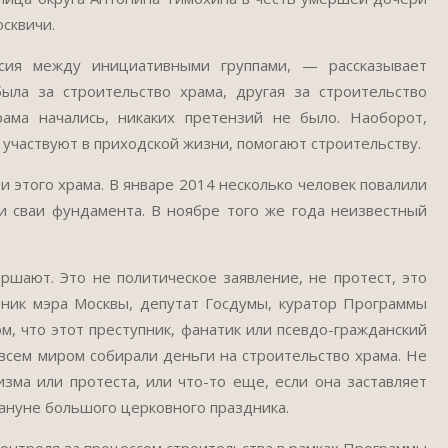
сквичи.
сия между инициативными группами, — рассказывает
ла за строительство храма, другая за строительство
ама начались, никаких претензий не было. Наоборот,
 участвуют в приходской жизни, помогают строительству.
и этого храма. В январе 2014 несколько человек повалили
и сваи фундамента. В ноябре того же года неизвестный
шают. Это не политическое заявление, не протест, это
тник мэра Москвы, депутат Госдумы, куратор Программы
, что этот преступник, фанатик или псевдо-гражданский
 всем миром собирали деньги на строительство храма. Не
зма или протеста, или что-то еще, если она заставляет
ануне большого церковного праздника.