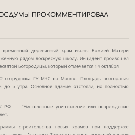
 ГОСДУМЫ ПРОКОММЕНТИРОВАЛ
г временный деревянный храм иконы Божией Матери
ложенную рядом воскресную школу. Инцидент произошёл
есвятой Богородицы, который отмечается 14 октября.
2 сотрудника ГУ МЧС по Москве. Площадь возгорания
и до 5 утра. Основное здание отстояли, но полностью
 УК РФ — "Умышленные уничтожение или повреждение
лет.
раммы строительства новых храмов при поддержке
ница округа Антонина Тимохина в честь умершей дочери