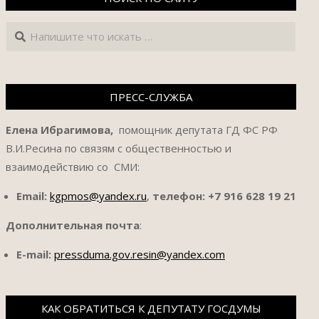
Поиск
ПРЕСС-СЛУЖБА
Елена Ибрагимова,
помощник депутата ГД ФС РФ
В.И.Ресина по связям с общественностью и
взаимодействию со СМИ:
Email:
kgpmos@yandex.ru
,
телефон:
+7 916 628 19 21
Дополнительная почта
:
E-mail:
pressduma.gov.resin@yandex.com
КАК ОБРАТИТЬСЯ К ДЕПУТАТУ ГОСДУМЫ