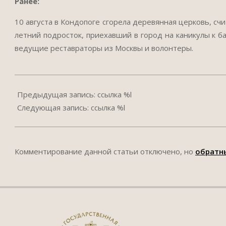
Ранее:
10 августа в Кондопоге сгорела деревянная церковь, сч
летний подросток, приехавший в город на каникулы к б
ведущие реставраторы из Москвы и волонтеры.
2018-
10-
Предыдущая запись: ссылка %l
15
Следующая запись: ссылка %l
Комментирование данной статьи отключено, но
обратн