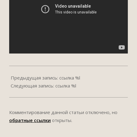
2013-
12-
Предыдущая запись: ссылка %l
16
Следующая запись: ссылка %l
Комментирование данной статьи отключено, но
обратные ссылки
открыты.