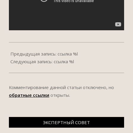
2013-
12-
Предыдущая запись: ссылка %l
24
Следующая запись: ссылка %l
Комментирование данной статьи отключено, но
обратные ссылки
открыты.
ЭКСПЕРТНЫЙ СОВЕТ