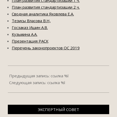
План развития стандартизации 1 ч.
План развития стандартизации 2 ч.
Сводная аналитика Яковлева Е.А.
Тезисы Власова В.Н,
Госзаказ Ишин А.В.
Кузьмина А.А.
Презентация РАСК
Перечень законопроектов ОС 2019
2019-
12-
Предыдущая запись: ссылка %l
03
Следующая запись: ссылка %l
ЭКСПЕРТНЫЙ СОВЕТ