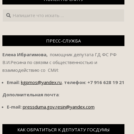
Поиск
ПРЕСС-СЛУЖБА
Елена Ибрагимова,
помощник депутата ГД ФС РФ
В.И.Ресина по связям с общественностью и
взаимодействию со СМИ:
Email:
kgpmos@yandex.ru
,
телефон:
+7 916 628 19 21
Дополнительная почта
:
E-mail:
pressduma.gov.resin@yandex.com
КАК ОБРАТИТЬСЯ К ДЕПУТАТУ ГОСДУМЫ