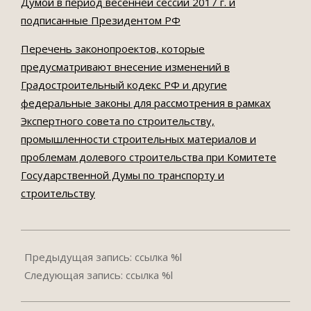
Думой в период весенней сессии 2017 г. и
подписанные Президентом РФ
Перечень законопроектов, которые
предусматривают внесение изменений в
Градостроительный кодекс РФ и другие
федеральные законы для рассмотрения в рамках
Экспертного совета по строительству,
промышленности строительных материалов и
проблемам долевого строительства при Комитете
Государственной Думы по транспорту и
строительству
2022-
03-
Предыдущая запись: ссылка %l
03
Следующая запись: ссылка %l