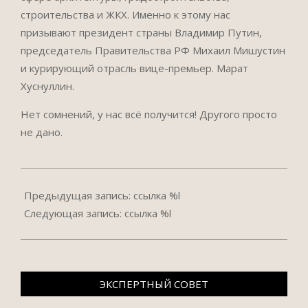
строительства и ЖКХ. Именно к этому нас
призывают президент страны Владимир Путин,
председатель Правительства РФ Михаил Мишустин
и курирующий отрасль вице-премьер. Марат
Хуснуллин.
Нет сомнений, у нас всё получится! Другого просто
не дано.
2022-
05-
Предыдущая запись: ссылка %l
05
Следующая запись: ссылка %l
ЭКСПЕРТНЫЙ СОВЕТ