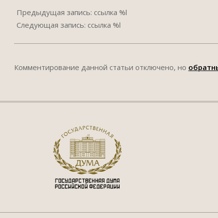
09-
Предыдущая запись: ссылка %l
22
Следующая запись: ссылка %l
Комментирование данной статьи отключено, но
обратн