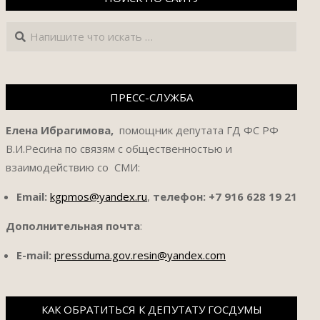
Поиск
ПРЕСС-СЛУЖБА
Елена Ибрагимова,
помощник депутата ГД ФС РФ
В.И.Ресина по связям с общественностью и
взаимодействию со СМИ:
Email:
kgpmos@yandex.ru
,
телефон:
+7 916 628 19 21
Дополнительная почта
:
E-mail:
pressduma.gov.resin@yandex.com
КАК ОБРАТИТЬСЯ К ДЕПУТАТУ ГОСДУМЫ