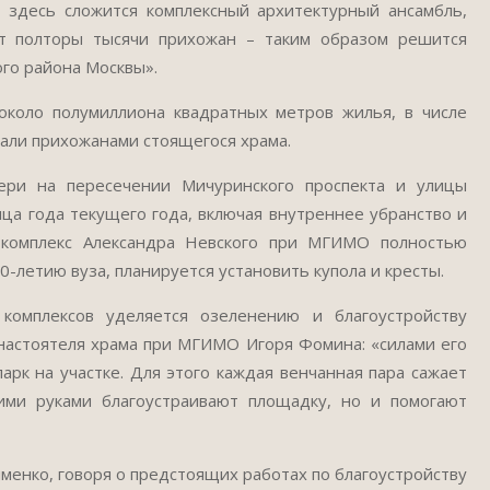
 здесь сложится комплексный архитектурный ансамбль,
т полторы тысячи прихожан – таким образом решится
го района Москвы».
около полумиллиона квадратных метров жилья, в числе
тали прихожанами стоящегося храма.
ери на пересечении Мичуринского проспекта и улицы
ца года текущего года, включая внутреннее убранство и
й комплекс Александра Невского при МГИМО полностью
0-летию вуза, планируется установить купола и кресты.
омплексов уделяется озеленению и благоустройству
настоятеля храма при МГИМО Игоря Фомина: «силами его
рк на участке. Для этого каждая венчанная пара сажает
ими руками благоустраивают площадку, но и помогают
менко, говоря о предстоящих работах по благоустройству