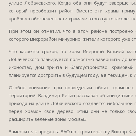
улице Лобачевского. Когда оба они будут завершены,
который преобразит район. Вместе эти храмы приму
проблема обеспеченности храмами этого густонаселенно
При этом он отметил, что в этом районе построено 
которого микрорайон Мичурино, жители которого уже с
Что касается сроков, то храм Иверской Божией мат
Лобачевского планируется полностью завершить до кон
иконостас, дом причта и благоустройство. Храмовы
планируется достроить в будущем году, а в текущем, к 7
Особое внимание при возведении обоих храмовых к
территорий. Владимир Ресин рассказал об инициативе 
прихода на улице Лобачевского создается небольшой па
перед храмом свое дерево. Этим они не только сво
расширить зеленые зоны Москвы».
Заместитель префекта ЗАО по строительству Виктор Кли