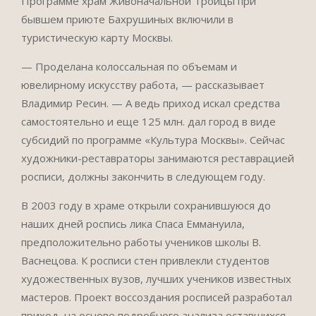
Программе храм Живоначальной Троицы при
бывшем приюте Бахрушиных включили в
туристическую карту Москвы.
— Проделана колоссальная по объемам и
ювелирному искусству работа, — рассказывает
Владимир Ресин. — А ведь приход искал средства
самостоятельно и еще 125 млн. дал город в виде
субсидий по программе «Культура Москвы». Сейчас
художники-реставраторы занимаются реставрацией
росписи, должны закончить в следующем году.
В 2003 году в храме открыли сохранившуюся до
наших дней роспись лика Спаса Еммануила,
предположительно работы учеников школы В.
Васнецова. К росписи стен привлекли студентов
художественных вузов, лучших учеников известных
мастеров. Проект воссоздания росписей разработал
приход, на основе подробного анализа оставшихся