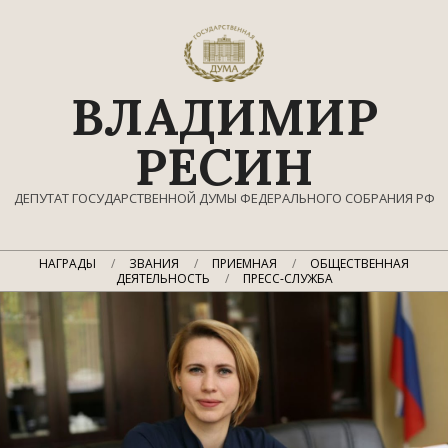
Перейти
к
содержимому
ВЛАДИМИР
РЕСИН
ДЕПУТАТ ГОСУДАРСТВЕННОЙ ДУМЫ ФЕДЕРАЛЬНОГО СОБРАНИЯ РФ
Главное
НАГРАДЫ
ЗВАНИЯ
ПРИЕМНАЯ
ОБЩЕСТВЕННАЯ
навигационное
ДЕЯТЕЛЬНОСТЬ
ПРЕСС-СЛУЖБА
меню