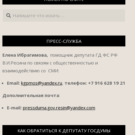
Поиск
ПРЕСС-СЛУЖБА
Елена Ибрагимова,
помощник депутата ГД ФС РФ
В.И.Ресина по связям с общественностью и
взаимодействию со СМИ:
Email:
kgpmos@yandex.ru
,
телефон:
+7 916 628 19 21
Дополнительная почта
:
E-mail:
pressduma.gov.resin@yandex.com
КАК ОБРАТИТЬСЯ К ДЕПУТАТУ ГОСДУМЫ