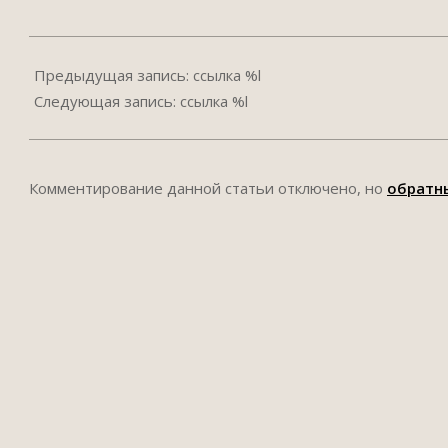
2014-
10-
Предыдущая запись: ссылка %l
24
Следующая запись: ссылка %l
Комментирование данной статьи отключено, но
обратн