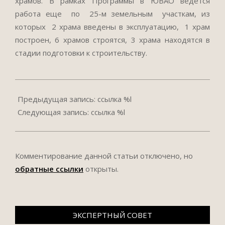
храмов. В рамках Программы в ЮВАО ведется
работа еще по 25-м земельным участкам, из
которых 2 храма введены в эксплуатацию, 1 храм
построен, 6 храмов строятся, 3 храма находятся в
стадии подготовки к строительству.
2017-
03-
Предыдущая запись: ссылка %l
20
Следующая запись: ссылка %l
Комментирование данной статьи отключено, но
обратные ссылки
открыты.
ЭКСПЕРТНЫЙ СОВЕТ