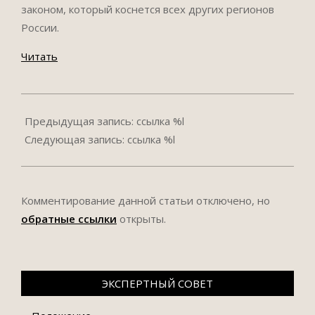
законом, который коснется всех других регионов
России.
Читать
2017-
05-
Предыдущая запись: ссылка %l
22
Следующая запись: ссылка %l
Комментирование данной статьи отключено, но
обратные ссылки
открыты.
ЭКСПЕРТНЫЙ СОВЕТ