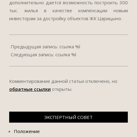
дополнительно дается возможность построить 300
тыс. жилья в качестве компенсации новым
инвесторам за достройку объектов ЖК Царицыно.
2017-
10-
Предыдущая запись: ссылка %l
18
Следующая запись: ссылка %l
Комментирование данной статьи отключено, но
обратные ссылки
открыты.
ЭКСПЕРТНЫЙ СОВЕТ
Положение