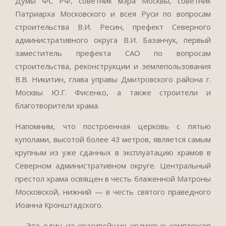
Думы ФС РФ, советник мэра Москвы, советник
Патриарха Московского и всея Руси по вопросам
строительства В.И. Ресин, префект Северного
административного округа В.И. Базанчук, первый
заместитель префекта САО по вопросам
строительства, реконструкции и землепользования
В.В. Никитин, глава управы Дмитровского района г.
Москвы Ю.Г. Фисенко, а также строители и
благотворители храма.
Напомним, что построенная церковь с пятью
куполами, высотой более 43 метров, является самым
крупным из уже сданных в эксплуатацию храмов в
Северном административном округе. Центральный
престол храма освящен в честь блаженной Матроны
Московской, нижний — в честь святого праведного
Иоанна Кронштадского.
— Это один из красивейших храмовых комплексов