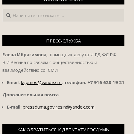
Поиск
ПРЕСС-СЛУЖБА
Елена Ибрагимова,
помощник депутата ГД ФС РФ
В.И.Ресина по связям с общественностью и
взаимодействию со СМИ:
Email:
kgpmos@yandex.ru
,
телефон:
+7 916 628 19 21
Дополнительная почта
:
E-mail:
pressduma.gov.resin@yandex.com
КАК ОБРАТИТЬСЯ К ДЕПУТАТУ ГОСДУМЫ