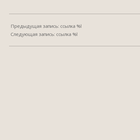
2022-
03-
Предыдущая запись: ссылка %l
01
Следующая запись: ссылка %l